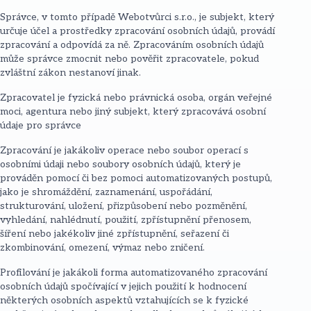
Správce, v tomto případě Webotvůrci s.r.o., je subjekt, který
určuje účel a prostředky zpracování osobních údajů, provádí
zpracování a odpovídá za ně. Zpracováním osobních údajů
může správce zmocnit nebo pověřit zpracovatele, pokud
zvláštní zákon nestanoví jinak.
Zpracovatel je fyzická nebo právnická osoba, orgán veřejné
moci, agentura nebo jiný subjekt, který zpracovává osobní
údaje pro správce
Zpracování je jakákoliv operace nebo soubor operací s
osobními údaji nebo soubory osobních údajů, který je
prováděn pomocí či bez pomoci automatizovaných postupů,
jako je shromáždění, zaznamenání, uspořádání,
strukturování, uložení, přizpůsobení nebo pozměnění,
vyhledání, nahlédnutí, použití, zpřístupnění přenosem,
šíření nebo jakékoliv jiné zpřístupnění, seřazení či
zkombinování, omezení, výmaz nebo zničení.
Profilování je jakákoli forma automatizovaného zpracování
osobních údajů spočívající v jejich použití k hodnocení
některých osobních aspektů vztahujících se k fyzické