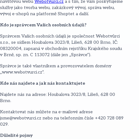
návštěvou webu
Webotvurci.cz
a s tím, že vám poskytujeme
služby jako tvorba webu, zakázkový vývoj, správa webu,
vývoj e-shopů na platformě Shoptet a další.
Kdo je správcem Vašich osobních údajů?
Správcem Vašich osobních údajů je společnost Webotvůrci
s.r.o., se sídlem Houbalova 3023/8, Líšeň, 628 00 Brno, IČ:
08320004, zapsaná v obchodním rejstříku Krajského soudu
v Brně, sp. zn. C 113072 (dále jen „Správce“).
Správce je také vlastníkem a provozovatelem domény
„www.webotvurci.cz“.
Kde nás najdete a jak nás kontaktujete
Najdete nás na adrese: Houbalova 3023/8, Líšeň, 628 00
Brno.
Kontaktovat nás můžete na e-mailové adrese
jsme@webotvurci.cz nebo na telefonním čísle +420 728 089
029.
Důležité pojmy