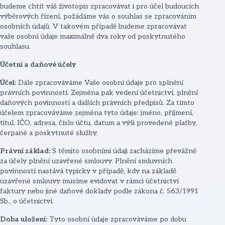
budeme chtít váš životopis zpracovávat i pro účel budoucích
výběrových řízení, požádáme vás o souhlas se zpracováním
osobních údajů. V takovém případě budeme zpracovávat
vaše osobní údaje maximálně dva roky od poskytnutého
souhlasu.
Účetní a daňové účely
Účel:
Dále zpracováváme Vaše osobní údaje pro splnění
právních povinností. Zejména pak vedení účetnictví, plnění
daňových povinností a dalších právních předpisů. Za tímto
účelem zpracováváme zejména tyto údaje: jméno, příjmení,
titul, IČO, adresa, číslo účtu, datum a výši provedené platby,
čerpané a poskytnuté služby.
Právní základ:
S těmito osobními údaji zacházíme převážně
za účely plnění uzavřené smlouvy. Plnění smluvních
povinností nastává typicky v případě, kdy na základě
uzavřené smlouvy musíme evidovat v rámci účetnictví
faktury nebo jiné daňové doklady podle zákona č. 563/1991
Sb., o účetnictví.
Doba uložení:
Tyto osobní údaje zpracováváme po dobu