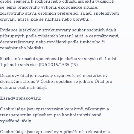
osobě, zejména k rozboru nebo odhadu aspektů týkajících
se jejího pracovního výkonu, ekonomické situace,
zdravotního stavu, osobních preferencí, zájmů, spolehlivosti,
chování, místa, kde se nachází, nebo pohybu.
Evidence je jakýkoliv strukturovaný soubor osobních údajů
přístupných podle zvláštních kritérií, ať již je centralizovaný,
decentralizovaný, nebo rozdělený podle funkčního či
zeměpisného hlediska.
Služba informační společnosti je služba ve smyslu čl. 1 odst.
1 písm. b) směrnice (EU) 2015/1535 (19).
Dozorový úřad je nezávislý orgán veřejné moci zřízený
členským státem. V České republice se jedná o Úřad pro
ochranu osobních údajů.
Zásady zpracování:
Osobní údaje jsou zpracovávány korektně, zákonným a
transparentním způsobem pro konkrétní výslovně
vyjádřené účely.
Osobní údaje jsou zpracovány v přiměřené, relevantní a