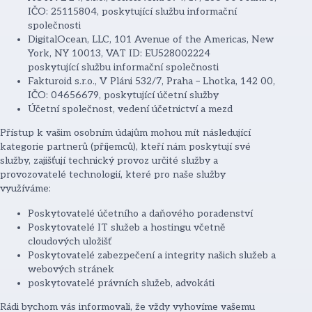
IČO: 25115804, poskytující službu informační
společnosti
DigitalOcean, LLC, 101 Avenue of the Americas, New
York, NY 10013, VAT ID: EU528002224
poskytující službu informační společnosti
Fakturoid s.r.o., V Pláni 532/7, Praha – Lhotka, 142 00,
IČO: 04656679, poskytující účetní služby
Účetní společnost, vedení účetnictví a mezd
Přístup k vašim osobním údajům mohou mít následující
kategorie partnerů (příjemců), kteří nám poskytují své
služby, zajišťují technický provoz určité služby a
provozovatelé technologií, které pro naše služby
využíváme:
Poskytovatelé účetního a daňového poradenství
Poskytovatelé IT služeb a hostingu včetně
cloudových uložišť
Poskytovatelé zabezpečení a integrity našich služeb a
webových stránek
poskytovatelé právních služeb, advokáti
Rádi bychom vás informovali, že vždy vyhovíme vašemu