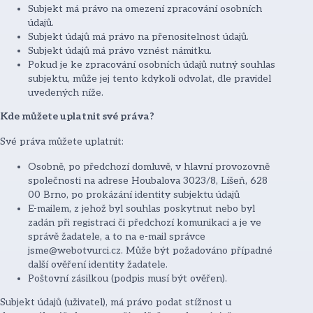
Subjekt má právo na omezení zpracování osobních
údajů.
Subjekt údajů má právo na přenositelnost údajů.
Subjekt údajů má právo vznést námitku.
Pokud je ke zpracování osobních údajů nutný souhlas
subjektu, může jej tento kdykoli odvolat, dle pravidel
uvedených níže.
Kde můžete uplatnit své práva?
Své práva můžete uplatnit:
Osobně, po předchozí domluvě, v hlavní provozovně
společnosti na adrese Houbalova 3023/8, Líšeň, 628
00 Brno, po prokázání identity subjektu údajů
E-mailem, z jehož byl souhlas poskytnut nebo byl
zadán při registraci či předchozí komunikaci a je ve
správě žadatele, a to na e-mail správce
jsme@webotvurci.cz. Může být požadováno případné
další ověření identity žadatele.
Poštovní zásilkou (podpis musí být ověřen).
Subjekt údajů (uživatel), má právo podat stížnost u