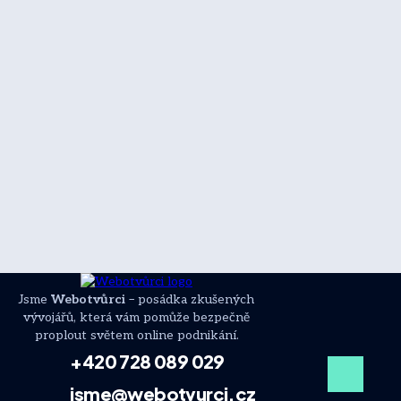
Jsme
Webotvůrci
– posádka zkušených
vývojářů, která vám pomůže bezpečně
proplout světem online podnikání.
+420 728 089 029
jsme@webotvurci.cz