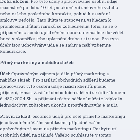
Doba uložení:
Pro tyto účely zpracováváme osobní údaje
maximálně po dobu 10 let po ukončení smluvního vztahu
nebo našeho posledního kontaktu, pokud k uzavření
smlouvy nedošlo. Tato lhůta je stanovena vzhledem k
promlčecím lhůtám nároků se zohledněním toho, že se o
případném u soudu uplatněném nároku nemusíme dozvědět
hned v okamžiku jeho uplatnění druhou stranou. Pro tyto
účely jsou uchovávány údaje ze smluv a naší vzájemné
komunikace.
Přímý marketing a nabídka služeb
Účel:
Oprávněným zájmem je dále přímý marketing a
nabídka služeb. Pro zasílání obchodních sdělení budeme
zpracovávat tyto osobní údaje našich klientů: jméno,
příjmení, e-mail. Zasílání obchodních sdělení se řídí zákonem
č. 480/2004 Sb., a přijímání těchto sdělení můžete kdykoliv
jednoduchým způsobem ukončit prostřednictvím e-mailu.
Právní základ:
osobních údajů pro účel přímého marketingu
je odůvodněno Vaším souhlasem, případně naším
oprávněným zájmem na přímém marketingu. Poskytnutí
osobních údajů na základě Vašeho souhlasu je v tomto