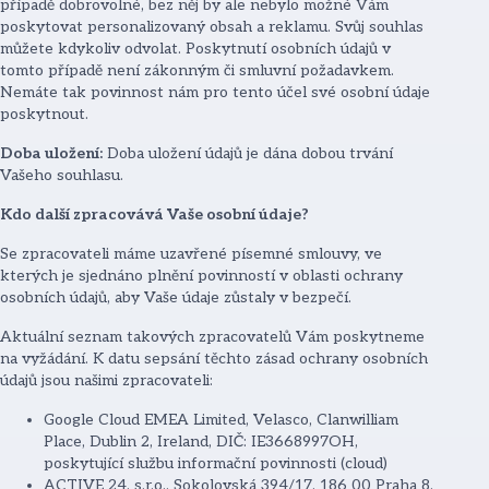
případě dobrovolné, bez něj by ale nebylo možné Vám
poskytovat personalizovaný obsah a reklamu. Svůj souhlas
můžete kdykoliv odvolat. Poskytnutí osobních údajů v
tomto případě není zákonným či smluvní požadavkem.
Nemáte tak povinnost nám pro tento účel své osobní údaje
poskytnout.
Doba uložení:
Doba uložení údajů je dána dobou trvání
Vašeho souhlasu.
Kdo další zpracovává Vaše osobní údaje?
Se zpracovateli máme uzavřené písemné smlouvy, ve
kterých je sjednáno plnění povinností v oblasti ochrany
osobních údajů, aby Vaše údaje zůstaly v bezpečí.
Aktuální seznam takových zpracovatelů Vám poskytneme
na vyžádání. K datu sepsání těchto zásad ochrany osobních
údajů jsou našimi zpracovateli:
Google Cloud EMEA Limited, Velasco, Clanwilliam
Place, Dublin 2, Ireland, DIČ: IE3668997OH,
poskytující službu informační povinnosti (cloud)
ACTIVE 24, s.r.o., Sokolovská 394/17, 186 00 Praha 8,