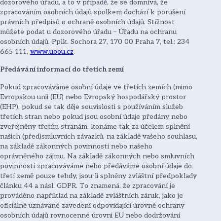
dozorového úřadu, a to v případě, že se domnívá, že
zpracováním osobních údajů spolkem dochází k porušení
právních předpisů o ochraně osobních údajů. Stížnost
můžete podat u dozorového úřadu – Úřadu na ochranu
osobních údajů, Pplk. Sochora 27, 170 00 Praha 7, tel.: 234
665 111,
www.uoou.cz
.
Předávání informací do třetích zemí
Pokud zpracováváme osobní údaje ve třetích zemích (mimo
Evropskou unii (EU) nebo Evropský hospodářský prostor
(EHP), pokud se tak děje souvislosti s používáním služeb
třetích stran nebo pokud jsou osobní údaje předány nebo
zveřejněny třetím stranám, konáme tak za účelem splnění
našich (před)smluvních závazků, na základě vašeho souhlasu,
na základě zákonných povinností nebo našeho
oprávněného zájmu. Na základě zákonných nebo smluvních
povinností zpracováváme nebo předáváme osobní údaje do
třetí země pouze tehdy, jsou-li splněny zvláštní předpoklady
článku 44 a násl. GDPR. To znamená, že zpracování je
prováděno například na základě zvláštních záruk, jako je
oficiálně uznávané zavedení odpovídající úrovně ochrany
osobních údajů rovnocenné úrovni EU nebo dodržování