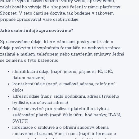
Můžete využít našich služeb tvorby webu, správy webu,
zakázkového vývoje či e-shopové řešení v rámci platformy
Shoptet. V této části se dozvíte, jak budeme v takovém
případě zpracovávat vaše osobní údaje.
Jaké osobní údaje zpracováváme?
Zpracováváme údaje, které nám sami poskytnete. Jde o
údaje poskytnuté vyplněním formuláře na webové stránce,
zaslané e-mailem, telefonem nebo uzavřením smlouvy. Jedná
se zejména o tyto kategorie:
identifikační údaje (např. jméno, příjmení, IČ, DIČ,
datum narození)
kontaktní údaje (např. e-mailová adresa, telefonní
číslo)
adresní údaje (např. sídlo podnikání, adresa trvalého
bydliště, doručovací adresa)
údaje nezbytné pro realizaci platebního styku a
zaúčtování plateb (např. číslo účtu, kód banky, IBAN,
SWIFT)
informace o smlouvě a o plnění smlouvy oběma
smluvními stranami, Vámi i námi (např. informace o