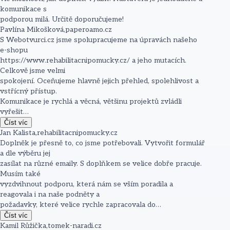
komunikace s
podporou milá. Určitě doporučujeme!
Pavlína Mikošková
,
paperoamo.cz
S Webotvurci.cz jsme spolupracujeme na úpravách našeho
e-shopu
https://www.rehabilitacnipomucky.cz/ a jeho mutacích.
Celkově jsme velmi
spokojení. Oceňujeme hlavně jejich přehled, spolehlivost a
vstřícný přístup.
Komunikace je rychlá a věcná, většinu projektů zvládli
vyřešit…
Číst víc
Jan Kalista
,
rehabilitacnipomucky.cz
Doplněk je přesně to, co jsme potřebovali. Vytvořit formulář
a dle výběru jej
zasílat na různé emaily. S doplňkem se velice dobře pracuje.
Musím také
vyzdvihnout podporu, která nám se vším poradila a
reagovala i na naše podněty a
požadavky, které velice rychle zapracovala do…
Číst víc
Kamil Růžička
,
tomek-naradi.cz