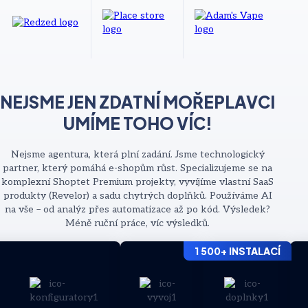
NEJSME JEN ZDATNÍ MOŘEPLAVCI
UMÍME TOHO VÍC!
Nejsme agentura, která plní zadání. Jsme technologický
partner, který pomáhá e-shopům růst. Specializujeme se na
komplexní Shoptet Premium projekty, vyvíjíme vlastní SaaS
produkty (Revelor) a sadu chytrých doplňků. Používáme AI
na vše – od analýz přes automatizace až po kód. Výsledek?
Méně ruční práce, víc výsledků.
1 500+ INSTALACÍ