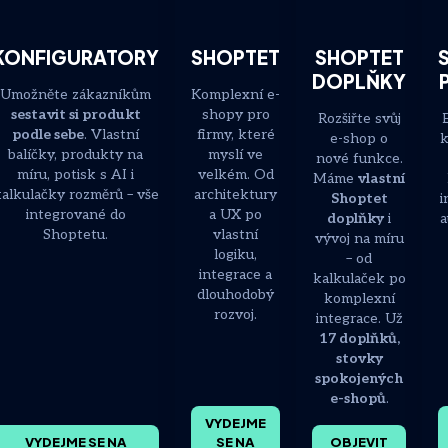
KONFIGURATORY
SHOPTET
SHOPTET
DOPLŇKY
Umožněte zákazníkům
Komplexní e-
sestavit si produkt
shopy pro
Rozšiřte svůj
podle sebe
. Vlastní
firmy, které
e-shop o
k
balíčky, produkty na
myslí ve
nové funkce.
míru, potisk s AI i
velkém. Od
Máme
vlastní
alkulačky rozměrů – vše
architektury
Shoptet
i
integrované do
a UX po
doplňky
i
a
Shoptetu.
vlastní
vývoj na míru
logiku,
– od
integrace a
kalkulaček po
dlouhodobý
komplexní
rozvoj.
integrace. Už
17 doplňků,
stovky
spokojených
e-shopů
.
VYDEJME
VYDEJME SE NA
SE NA
OBJEVIT