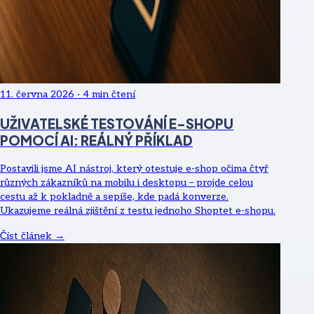
11. června 2026
·
4
min čtení
UŽIVATELSKÉ TESTOVÁNÍ E-SHOPU
POMOCÍ AI: REÁLNÝ PŘÍKLAD
Postavili jsme AI nástroj, který otestuje e-shop očima čtyř
různých zákazníků na mobilu i desktopu – projde celou
cestu až k pokladně a sepíše, kde padá konverze.
Ukazujeme reálná zjištění z testu jednoho Shoptet e-shopu.
Číst článek →