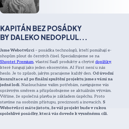
KAPITÁN BEZ POSÁDKY
BY DALEKO NEDOPLUL...
Jsme Webotvůrci
– posádka technologů, kteří pomáhají e-
shopům plout do černých čísel. Specializujeme se na
Shoptet Premium
, vlastní SaaS produkty a chytré
doplňky
,
které fungují jako jeden ekosystém. AI First není u nás
heslo. Je to způsob, jakým pracujeme každý den.
Od úvodní
konzultace až po finální spuštění projektu jsme s vámi na
jedné lodi.
Nasloucháme vašim potřebám, navigujeme vás
správným směrem a přizpůsobujeme se aktuálním výzvám.
Věříme, že společná plavba je základem úspěchu. Proto
stavíme na osobním přístupu, preciznosti a inovacích.
S
Webotvůrci máte jistotu, že váš projekt bude v rukou
spolehlivé posádky, která vás dovede k vysněnému cíli.