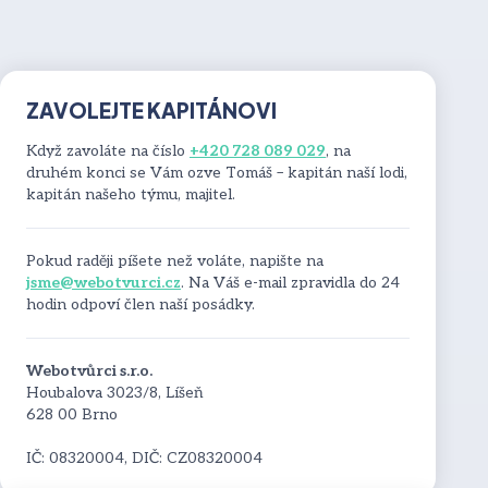
ZAVOLEJTE KAPITÁNOVI
Když zavoláte na číslo
+420 728 089 029
, na
druhém konci se Vám ozve Tomáš – kapitán naší lodi,
kapitán našeho týmu, majitel.
Pokud raději píšete než voláte, napište na
jsme@webotvurci.cz
. Na Váš e-mail zpravidla do 24
hodin odpoví člen naší posádky.
Webotvůrci s.r.o.
Houbalova 3023/8, Líšeň
628 00 Brno
IČ: 08320004, DIČ: CZ08320004