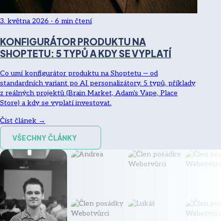
3. května 2026
·
6
min čtení
KONFIGURÁTOR PRODUKTU NA
SHOPTETU: 5 TYPŮ A KDY SE VYPLATÍ
Co umí konfigurátor produktu na Shoptetu — od
standardních variant po AI personalizátory. 5 typů, příklady
z reálných projektů (Brain Market, Adam's Vape, Place
Store) a kdy se vyplatí investovat.
Číst článek →
VŠECHNY ČLÁNKY