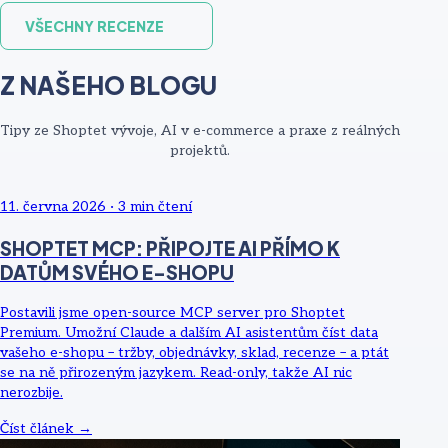
VŠECHNY RECENZE
Z NAŠEHO BLOGU
Tipy ze Shoptet vývoje, AI v e-commerce a praxe z reálných
projektů.
11. června 2026
·
3
min čtení
SHOPTET MCP: PŘIPOJTE AI PŘÍMO K
DATŮM SVÉHO E-SHOPU
Postavili jsme open-source MCP server pro Shoptet
Premium. Umožní Claude a dalším AI asistentům číst data
vašeho e-shopu – tržby, objednávky, sklad, recenze – a ptát
se na ně přirozeným jazykem. Read-only, takže AI nic
nerozbije.
Číst článek →