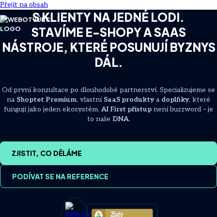
Přejít na obsah
S KLIENTY NA JEDNÉ LODI.
STAVÍME E-SHOPY A SAAS
NÁSTROJE, KTERÉ POSUNUJÍ BYZNYS
DÁL.
Od první konzultace po dlouhodobé partnerství. Specializujeme se
na
Shoptet Premium
, vlastní
SaaS produkty
a
doplňky
, které
fungují jako jeden ekosystém.
AI First přístup
není buzzword – je
to naše
DNA
.
ZJISTIT, CO DĚLÁME
PODÍVAT SE NA REFERENCE