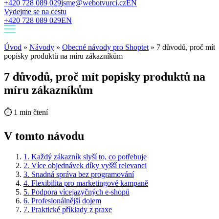
+420 728 089 029
jsme@webotvurci.cz
EN
Vydejme se na cestu
+420 728 089 029
EN
Úvod
»
Návody
»
Obecné návody pro Shoptet
»
7 důvodů, proč mít
popisky produktů na míru zákazníkům
7 důvodů, proč mít popisky produktů na
míru zákazníkům
⏱
1 min čtení
V tomto návodu
1. Každý zákazník slyší to, co potřebuje
2. Více objednávek díky vyšší relevanci
3. Snadná správa bez programování
4. Flexibilita pro marketingové kampaně
5. Podpora vícejazyčných e-shopů
6. Profesionálnější dojem
7. Praktické příklady z praxe