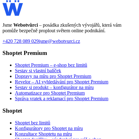
Jsme
Webotvůrci
– posádka zkušených vývojářů, která vám
pomůže bezpečně proplout světem online podnikání.
+420 728 089 029
jsme@webotvurci.cz
Shoptet Premium
Shoptet Premium – e-shop bez limitů
Sestav si vlastní balíček
Dopravy na míru pro Shoptet Premium
Revelor – AI vyhledávání pro Shoptet Premium
Sestav si produkt – konfigurátor na míru
Automatizace pro Shoptet Premium
Správa vratek a reklamací pro Shoptet Premium
Shoptet
Shoptet bez limitů
Konfigurátory pro Shoptet na míru
Konzultace Shoptetu na míru