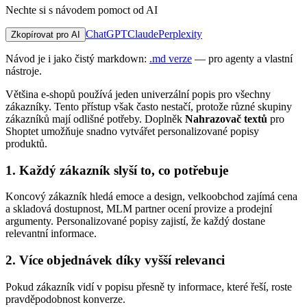
Nechte si s návodem pomoct od AI
ChatGPT
Claude
Perplexity
Zkopírovat pro AI
Návod je i jako čistý markdown:
.md verze
— pro agenty a vlastní
nástroje.
Většina e-shopů používá jeden univerzální popis pro všechny
zákazníky. Tento přístup však často nestačí, protože různé skupiny
zákazníků mají odlišné potřeby. Doplněk
Nahrazovač textů
pro
Shoptet umožňuje snadno vytvářet personalizované popisy
produktů.
1. Každý zákazník slyší to, co potřebuje
Koncový zákazník hledá emoce a design, velkoobchod zajímá cena
a skladová dostupnost, MLM partner ocení provize a prodejní
argumenty. Personalizované popisy zajistí, že každý dostane
relevantní informace.
2. Více objednávek díky vyšší relevanci
Pokud zákazník vidí v popisu přesně ty informace, které řeší, roste
pravděpodobnost konverze.