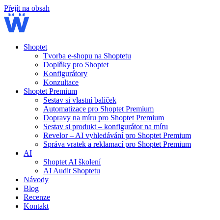
Přejít na obsah
Shoptet
Tvorba e-shopu na Shoptetu
Doplňky pro Shoptet
Konfigurátory
Konzultace
Shoptet Premium
Sestav si vlastní balíček
Automatizace pro Shoptet Premium
Dopravy na míru pro Shoptet Premium
Sestav si produkt – konfigurátor na míru
Revelor – AI vyhledávání pro Shoptet Premium
Správa vratek a reklamací pro Shoptet Premium
AI
Shoptet AI školení
AI Audit Shoptetu
Návody
Blog
Recenze
Kontakt