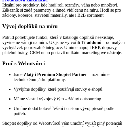
Ideální pro produkty, kde hrají roli rozměry, váha nebo množství.
Zákazník si zadá parametry a ihned vidí cenu na míru. Hodí se pro
záclony, koberce, stavební materiály, ale i B2B sortiment.
Vývoj doplňků na míru
Pokud potřebujete funkci, která v katalogu doplňků neexistuje,
vyvineme vám ji na míru. Už jsme vytvořili
17 addonů
– od malých
vychytávek po rozsáhlé integrace. Umíme napojit ERP, dopravy,
platební brány, CRM nebo postavit unikátní marketingové nástroje.
Proč s Webotvůrci
Jsme
Zlatý i Premium Shoptet Partner
– rozumíme
technickému jádru platformy.
Vyvíjíme doplňky, které používají stovky e-shopů.
Máme vlastní vývojový tým – žádný outsourcing.
Umíme dodat hotové řešení i custom vývoj přesně podle
potřeb.
Shoptet doplňky od Webotvůrců vám umožní využít plný potenciál