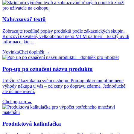
Nahrazovač textů
Zobrazujte rozdílné popisy produktů podle zákaznických skupin.
Koncoví uživatelé, velkoobchod nebo MLM partneři – každý uvidí
informace, kte
…
Novinka
Chci doplněk
→
Pop-up po označení názvu produktu
Udržte zákazníka na svém e-shopu. Pop-up okno mu připomene
výhody nákupu u vás – od ceny po dopravu zdarma. Jednoduché,
ale účinné řešení.
Chci pop-up
→
Produktová kalkulačka