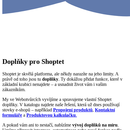
Doplňky pro Shoptet
Shoptet je skvělá platforma, ale někdy narazíte na jeho limity. A
právě od toho jsou tu
doplňky
. Ty dokážou přidat funkce, které v
základní krabici nenajdete – a usnadnit život vám i vašim
zákazníkům.
My ve Webotvůrcích vyvíjíme a spravujeme vlastní Shoptet
doplňky. V katalogu najdete naše řešení, která už dnes používají
stovky e-shopů – například
Propojení produktů
,
Kontaktní
formuláře
a
Produktovou kalkulačku
.
A pokud vám ani to nestačí, nabízíme
vývoj doplňků na míru
.