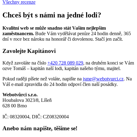
Všechny recenze
Chceš být s námi na jedné lodi?
Kvalitní web se může snadno stát Vaším nejlepším
zaměstnancem.
Bude Vám vydělávat peníze 24 hodin denně, 365
dní v roce bez nároku na honorář či dovolenou. Stačí jen začít.
Zavolejte Kapitánovi
Když zavoláte na číslo
+420 728 089 029
, na druhém konci se Vám
ozve Tomáš – kapitán naší lodi, kapitán našeho týmu, majitel.
Pokud raději píšete než voláte, napište na
jsme@webotvurci.cz
. Na
Váš e-mail zpravidla do 24 hodin odpoví člen naší posádky.
Webotvůrci s.r.o.
Houbalova 3023/8, Líšeň
628 00 Brno
IČ: 08320004, DIČ: CZ08320004
Anebo nám napište, těšíme se!