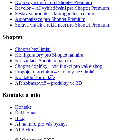
Dopravy na míru pro Shoptet Premium
Revelor – AI vyhledávání pro Shoptet Premium
Sestav si produkt – konfigurátor na míru
Automatizace pro Shoptet Premium
Správa vratek a reklamací pro Shoptet Premium
Shoptet
Shoptet bez limitů
Konfigurátory pro Shoptet na míru
Konzultace Shoptetu na míru
Shoptet doplňky – víc funkcí pro váš e-shop
Propojení produktů – varianty bez limitů
Kontaktní formuláře
AR zobrazovač – produkty ve 3D
Kontakt a info
Kontakt
Řekli o nás
Blog
AI na míru pro váš byznys
AI Pivko