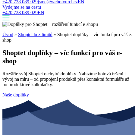
+420 728 089 029
jsme@webotvurci.cz
EN
Vydejme se na cestu
+420 728 089 029
EN
Úvod
»
Shoptet bez limitů
»
Shoptet doplňky – víc funkcí pro váš e-
shop
Shoptet doplňky – víc funkcí pro váš e-
shop
Rozšiřte svůj Shoptet o chytré doplňky. Nabízíme hotová řešení i
vývoj na míru – od propojení produktů přes kontaktní formuláře až
po produktové kalkulačky.
Naše doplňky