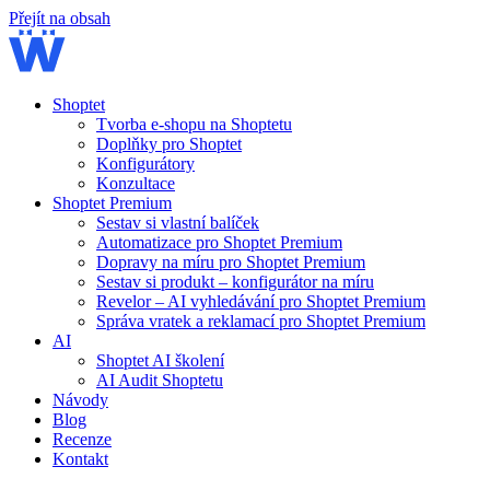
Přejít na obsah
Shoptet
Tvorba e-shopu na Shoptetu
Doplňky pro Shoptet
Konfigurátory
Konzultace
Shoptet Premium
Sestav si vlastní balíček
Automatizace pro Shoptet Premium
Dopravy na míru pro Shoptet Premium
Sestav si produkt – konfigurátor na míru
Revelor – AI vyhledávání pro Shoptet Premium
Správa vratek a reklamací pro Shoptet Premium
AI
Shoptet AI školení
AI Audit Shoptetu
Návody
Blog
Recenze
Kontakt