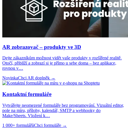
AR zobrazovač – produkty ve 3D
Dejte zákazníkům možnost vidět vaše produkty v rozšířené realitě.
Otočí, přiblíží a zobrazí si je přímo u sebe doma – bez aplikace,
rovnou v
…
Novinka
Chci AR doplněk
→
Kontaktní formuláře
Vytvářejte neomezené formuláře bez programování. Vizuální editor,
pole na míru, přílohy, kalendář, SMTP a webhooky do
Make/Sheets. Vložení k
…
1 000+ formulářů
Chci formuláře
→