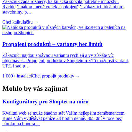
Zákazník zadá rozměry, kalkulačka spočítá potřebné množství.
Rychlejší nákup, méně vratek, spokojenější zákazníci. Ideální pro
stavebniny, p
…
Chci kalkulačku
→
Propojení produktů – varianty bez limitů
Zákazníci najdou správnou variantu rychleji a vy získáte víc
objednávek. Propojení produktů v Shoptetu rozšíří možnosti variant,
URL i sad p
…
1 000+ instalací
Chci propojit produkty
→
Mohlo by vás zajímat
Konfigurátory pro Shoptet na míru
Kvalitní web se může snadno stát Vaším nejlepším zaměstnancem.
Bude Vám vydělávat peníze 24 hodin denně, 365 dní v roce bez
nároku na honorá…