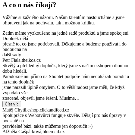
A co o nás říkají?
Vážíme si každého názoru. Našim klientům nasloucháme a jsme
připraveni jak na pochvalu, tak i možnou kritiku.
Zatím máme vyzkoušeno na jedné sadě produktů a jsme spokojení.
Doplněk dělá
přesně to, co jsme potřebovali. Děkujeme a budeme používat i do
budoucna na
další sady.
Petr Fiala
,
theikos.cz
Skvělý a přehledný doplněk, který jsme s našim e-shopem dlouhou
dobu hledali.
Paradoxně ani přímo na Shoptet podpoře nám nedokázali poradit a
na tento doplněk
jsme narazili úplně omylem. O to větší radost jsme měli, že když
vypadalo vše
ztracené, objevili jsme řešení. Musíme…
Číst víc
Matěj Chytil
,
eshop.clickandfeed.cz
Spolupráce s Webotvůrci funguje skvěle. Dělají pro nás úpravy v
podstatě na
pravidelné bázi, takže můžeme jen doporučit :-)
Alžběta Gašpárková
,
blueroad.cz