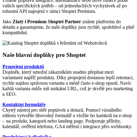
Umíme připravit integrace, automatizace nebo nové funkce podle
vašich specifických potřeb – od jednoduchých vychytávek až po
robustní API napojení v rámci Shoptet Premium.
Jako
Zlatý i Premium Shoptet Partner
známe platformu do
detailu a garantujeme, že naše doplňky jsou rychlé, spolehlivé a plně
kompatibilní.
Naše hlavní doplňky pro Shoptet
Propojení produktů
Doplněk, který umožní zákazníkům snadno přepínat mezi
variantami napříč produkty. Díky propojení dostanou lepší orientaci,
rychle najdou správnou variantu a méně často e-shop opustí. Navíc
každá varianta může mít unikátní URL, což je skvělé pro marketing
a SEO.
Kontaktní formuláře
Chytrý nástroj pro sběr poptávek a dotazů. Pomocí vizuálního
editoru vytvoříte libovolný formulář a vložíte ho kamkoli na e-shop
– na produkt, kategorii nebo landing page. Podporuje přílohy,
kalendář, ověření telefonu, GA4 měření i integrace přes webhooky.
Produktová kalkulačka