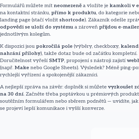
Formulářů můžete mít
neomezeně
a vložíte je
kamkoli v 
na kontaktní stránku,
přímo k produktu
, do kategorie neb
landing page (stačí vložit
shortcode
). Zákazník odešle zprá
odpovědi se uloží do systému
a zároveň
přijdou e-maile
jednotlivým kolegům.
K dispozici jsou
pokročilá pole
(výběry, checkboxy,
kalend
nahrání přílohy
), takže dotaz bude od začátku kompletní.
Doručitelnost vyřeší
SMTP
, propojení s nástroji zajistí
web
(např.
Make
nebo Google Sheets). Výsledek? Méně ping-po
rychlejší vyřízení a spokojenější zákazníci.
A nejlepší zpráva na závěr: doplněk si můžete
vyzkoušet 
na 30 dní
. Začněte třeba poptávkou u prémiových produkt
soutěžním formulářem nebo sběrem podnětů — uvidíte, jak
se projeví lepší komunikace i vyšší konverze.