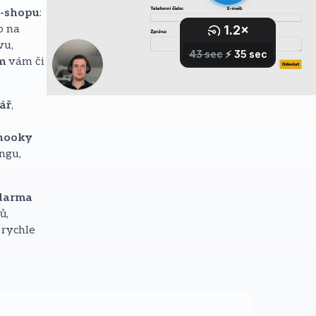
e-shopu
:
o na
vu,
m
vám či
ář
,
hooky
ngu,
zdarma
ů,
 rychle