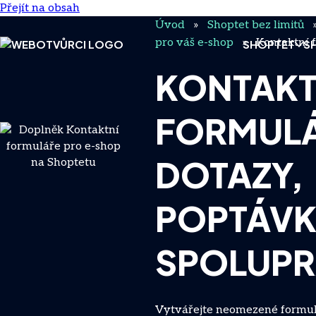
Přejít na obsah
Úvod
»
Shoptet bez limitů
pro váš e-shop
»
Kontaktní 
SHOPTET
S
KONTAKT
FORMULÁ
DOTAZY,
POPTÁVK
SPOLUP
Vytvářejte neomezené formul