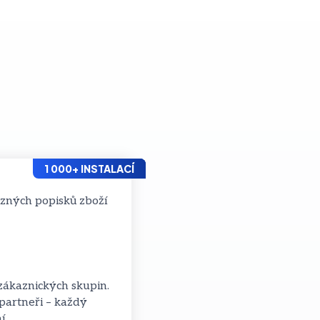
1 000+ INSTALACÍ
NOVINKA
NOVINKA
zákaznických skupin.
partneři – každý
í.