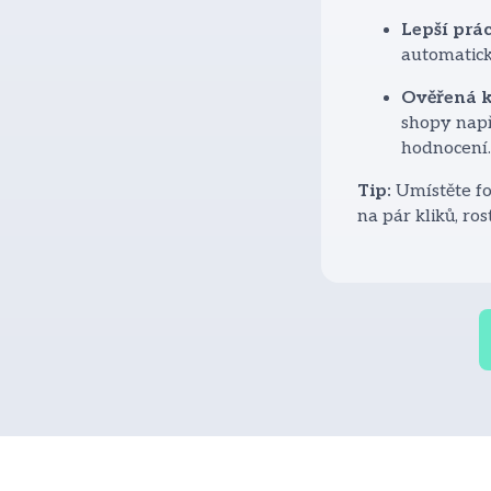
Lepší prác
automatick
Ověřená k
shopy např
hodnocení.
Tip:
Umístěte fo
na pár kliků, ro