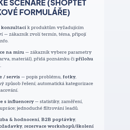
KÉ SCÉNÁŘE (SHOPTET
OVÉ FORMULÁŘE)
 konzultací
k produktům vyžadujícím
í — zákazník zvolí termín, téma, připojí
info.
ce na míru
— zákazník vybere parametry
barva, materiál), přidá poznámku či
přílohu
í
.
 / servis
— popis problému,
fotky
,
ý způsob řešení; automatická kategorizace
racování.
e s influencery
— statistiky, zaměření,
upráce; jednoduché filtrování leadů.
zba & hodnocení
,
B2B poptávky
,
požadavky
,
rezervace workshopů/školení