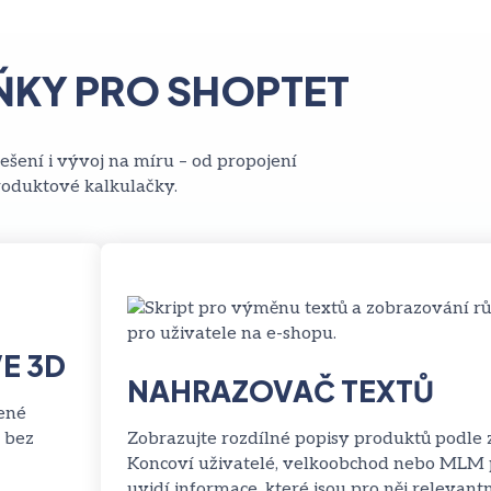
KY PRO SHOPTET
ešení i vývoj na míru – od propojení
roduktové kalkulačky.
E 3D
NAHRAZOVAČ TEXTŮ
ené
– bez
Zobrazujte rozdílné popisy produktů podle 
Koncoví uživatelé, velkoobchod nebo MLM 
uvidí informace, které jsou pro něj relevantn