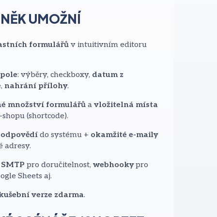
NĚK UMOŽNÍ
astních formulářů
v intuitivním editoru
 pole
: výběry, checkboxy,
datum z
e
,
nahrání přílohy
.
é množství formulářů
a
vložitelná místa
-shopu (shortcode).
 odpovědí
do systému +
okamžité e-maily
 adresy.
:
SMTP
pro doručitelnost,
webhooky
pro
ogle Sheets aj.
kušební verze zdarma
.