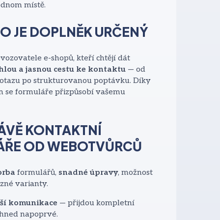
ednom místě.
O JE DOPLNĚK URČENÝ
ozovatele e-shopů, kteří chtějí dát
hlou a jasnou cestu ke kontaktu
— od
otazu po strukturovanou poptávku. Díky
ím se formuláře přizpůsobí vašemu
ÁVĚ KONTAKTNÍ
ÁŘE OD WEBOTVŮRCŮ
orba
formulářů,
snadné úpravy
, možnost
ůzné varianty.
jší komunikace
— přijdou kompletní
 hned napoprvé.