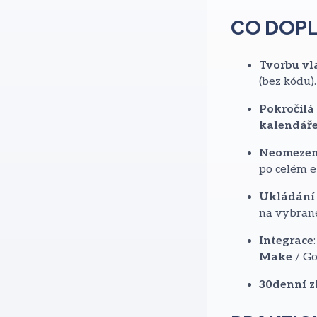
CO DOPL
Tvorbu vl
(bez kódu).
Pokročilá
kalendář
Neomezen
po celém e
Ukládání
na vybrané
Integrace
Make
/ Go
30denní z