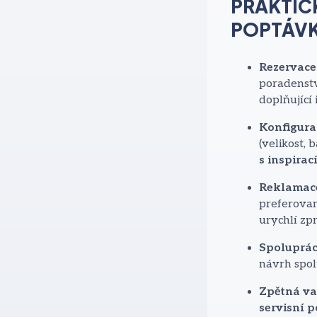
PRAKTIC
POPTÁVK
Rezervace
poradenstv
doplňující 
Konfigura
(velikost, 
s inspirac
Reklamace
preferovan
urychlí zp
Spoluprác
návrh spol
Zpětná va
servisní 