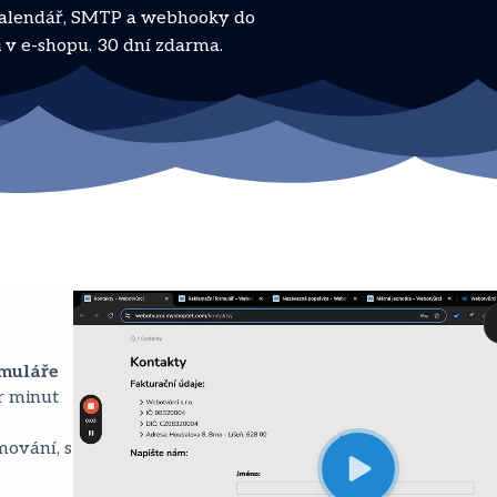
, kalendář, SMTP a webhooky do
 v e-shopu. 30 dní zdarma.
muláře
r minut
mování, s