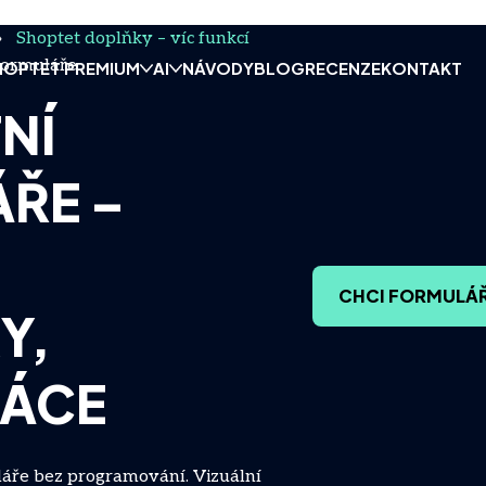
»
Shoptet doplňky – víc funkcí
formuláře
HOPTET PREMIUM
AI
NÁVODY
BLOG
RECENZE
KONTAKT
NÍ
ŘE –
CHCI FORMULÁ
Y,
RÁCE
áře bez programování. Vizuální