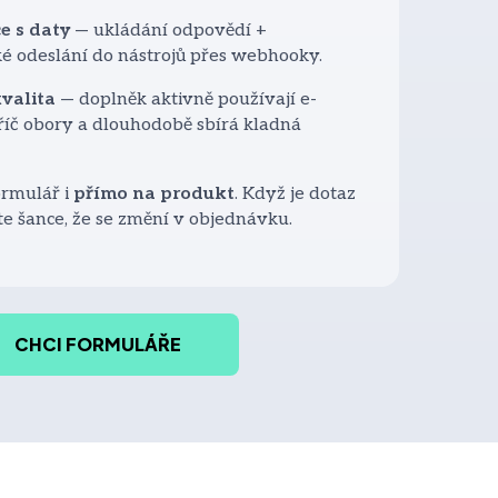
e s daty
— ukládání odpovědí +
é odeslání do nástrojů přes webhooky.
valita
— doplněk aktivně používají e-
íč obory a dlouhodobě sbírá kladná
rmulář i
přímo na produkt
. Když je dotaz
ste šance, že se změní v objednávku.
CHCI FORMULÁŘE