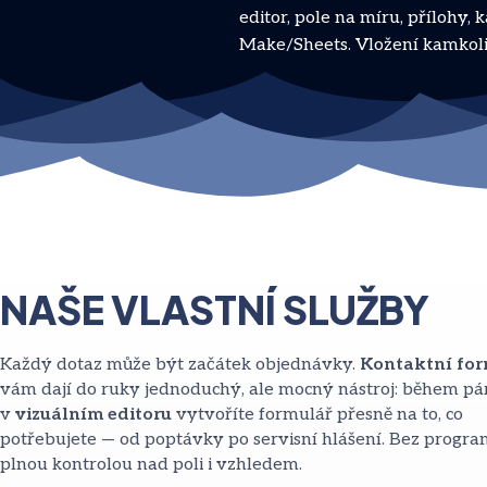
editor, pole na míru, přílohy
Make/Sheets. Vložení kamkoli
NAŠE VLASTNÍ SLUŽBY
Každý dotaz může být začátek objednávky.
Kontaktní for
vám dají do ruky jednoduchý, ale mocný nástroj: během pá
v
vizuálním editoru
vytvoříte formulář přesně na to, co
potřebujete — od poptávky po servisní hlášení. Bez progra
plnou kontrolou nad poli i vzhledem.