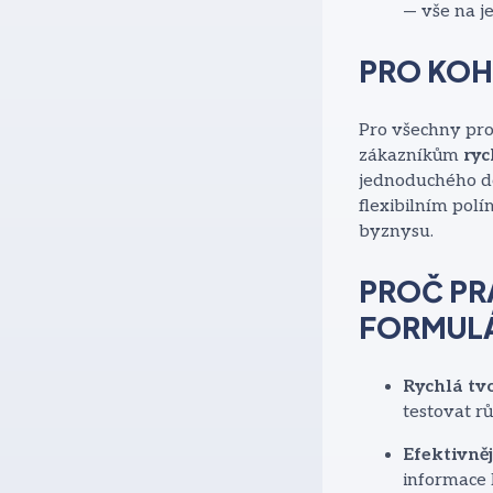
— vše na j
PRO KOH
Pro všechny prov
zákazníkům
ryc
jednoduchého d
flexibilním pol
byznysu.
PROČ PR
FORMUL
Rychlá tv
testovat r
Efektivně
informace