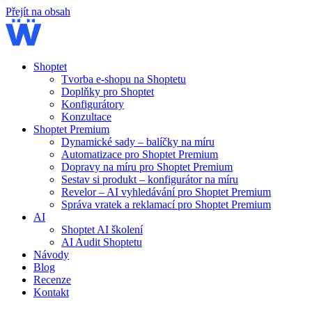
Přejít na obsah
Shoptet
Tvorba e-shopu na Shoptetu
Doplňky pro Shoptet
Konfigurátory
Konzultace
Shoptet Premium
Dynamické sady – balíčky na míru
Automatizace pro Shoptet Premium
Dopravy na míru pro Shoptet Premium
Sestav si produkt – konfigurátor na míru
Revelor – AI vyhledávání pro Shoptet Premium
Správa vratek a reklamací pro Shoptet Premium
AI
Shoptet AI školení
AI Audit Shoptetu
Návody
Blog
Recenze
Kontakt