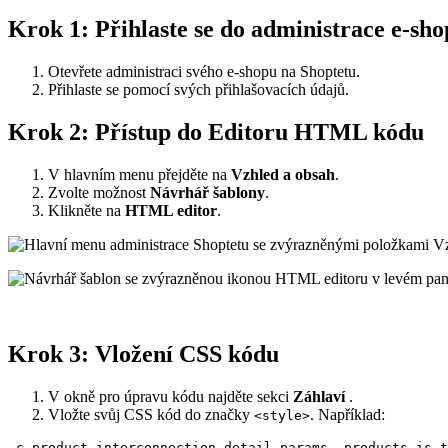
Krok 1: Přihlaste se do administrace e-sh
Otevřete administraci svého e-shopu na Shoptetu.
Přihlaste se pomocí svých přihlašovacích údajů.
Krok 2: Přístup do Editoru HTML kódu
V hlavním menu přejděte na
Vzhled a obsah
.
Zvolte možnost
Návrhář šablony
.
Klikněte na
HTML editor
.
Krok 3: Vložení CSS kódu
V okně pro úpravu kódu najděte sekci
Záhlaví
.
Vložte svůj CSS kód do značky
. Například:
<style>
.c-product-interconnection-detail-params__products.is-t