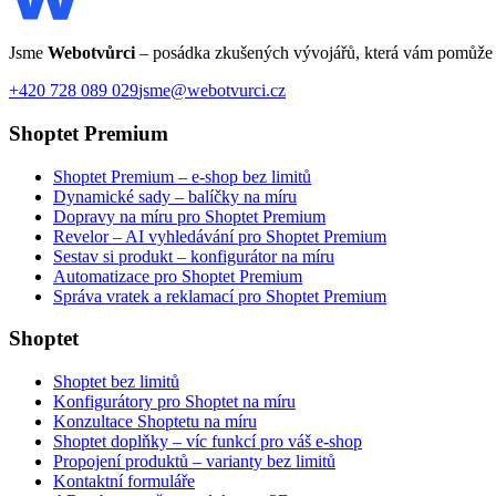
Jsme
Webotvůrci
– posádka zkušených vývojářů, která vám pomůže 
+420 728 089 029
jsme@webotvurci.cz
Shoptet Premium
Shoptet Premium – e-shop bez limitů
Dynamické sady – balíčky na míru
Dopravy na míru pro Shoptet Premium
Revelor – AI vyhledávání pro Shoptet Premium
Sestav si produkt – konfigurátor na míru
Automatizace pro Shoptet Premium
Správa vratek a reklamací pro Shoptet Premium
Shoptet
Shoptet bez limitů
Konfigurátory pro Shoptet na míru
Konzultace Shoptetu na míru
Shoptet doplňky – víc funkcí pro váš e-shop
Propojení produktů – varianty bez limitů
Kontaktní formuláře