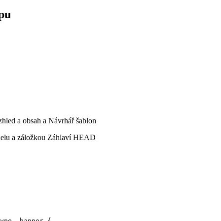
opu
ype--banner {
