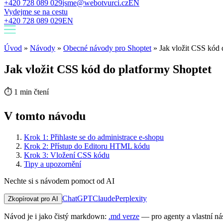
+420 728 089 029
jsme@webotvurci.cz
EN
Vydejme se na cestu
+420 728 089 029
EN
Úvod
»
Návody
»
Obecné návody pro Shoptet
»
Jak vložit CSS kód 
Jak vložit CSS kód do platformy Shoptet
⏱
1 min čtení
V tomto návodu
Krok 1: Přihlaste se do administrace e-shopu
Krok 2: Přístup do Editoru HTML kódu
Krok 3: Vložení CSS kódu
Tipy a upozornění
Nechte si s návodem pomoct od AI
ChatGPT
Claude
Perplexity
Zkopírovat pro AI
Návod je i jako čistý markdown:
.md verze
— pro agenty a vlastní nás