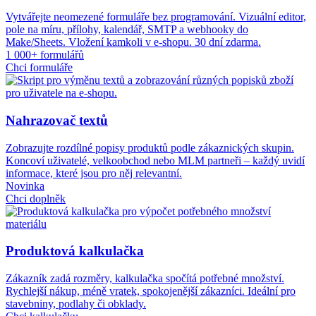
Vytvářejte neomezené formuláře bez programování. Vizuální editor,
pole na míru, přílohy, kalendář, SMTP a webhooky do
Make/Sheets. Vložení kamkoli v e-shopu. 30 dní zdarma.
1 000+ formulářů
Chci formuláře
Nahrazovač textů
Zobrazujte rozdílné popisy produktů podle zákaznických skupin.
Koncoví uživatelé, velkoobchod nebo MLM partneři – každý uvidí
informace, které jsou pro něj relevantní.
Novinka
Chci doplněk
Produktová kalkulačka
Zákazník zadá rozměry, kalkulačka spočítá potřebné množství.
Rychlejší nákup, méně vratek, spokojenější zákazníci. Ideální pro
stavebniny, podlahy či obklady.