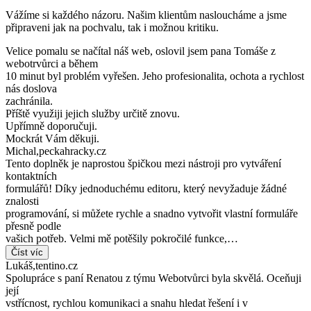
Vážíme si každého názoru. Našim klientům nasloucháme a jsme
připraveni jak na pochvalu, tak i možnou kritiku.
Velice pomalu se načítal náš web, oslovil jsem pana Tomáše z
webotrvůrci a během
10 minut byl problém vyřešen. Jeho profesionalita, ochota a rychlost
nás doslova
zachránila.
Příště využiji jejich služby určitě znovu.
Upřímně doporučuji.
Mockrát Vám děkuji.
Michal
,
peckahracky.cz
Tento doplněk je naprostou špičkou mezi nástroji pro vytváření
kontaktních
formulářů! Díky jednoduchému editoru, který nevyžaduje žádné
znalosti
programování, si můžete rychle a snadno vytvořit vlastní formuláře
přesně podle
vašich potřeb. Velmi mě potěšily pokročilé funkce,…
Číst víc
Lukáš
,
tentino.cz
Spolupráce s paní Renatou z týmu Webotvůrci byla skvělá. Oceňuji
její
vstřícnost, rychlou komunikaci a snahu hledat řešení i v