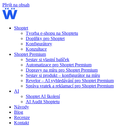
Přejít na obsah
Shoptet
Tvorba e-shopu na Shoptetu
Doplňky pro Shoptet
Konfigurátory
Konzultace
Shoptet Premium
Sestav si vlastní balíček
Automatizace pro Shoptet Premium
Dopravy na míru pro Shoptet Premium
Sestav si produkt – konfigurátor na míru
Revelor – AI vyhledávání pro Shoptet Premium
Správa vratek a reklamací pro Shoptet Premium
AI
Shoptet AI školení
AI Audit Shoptetu
Návody
Blog
Recenze
Kontakt