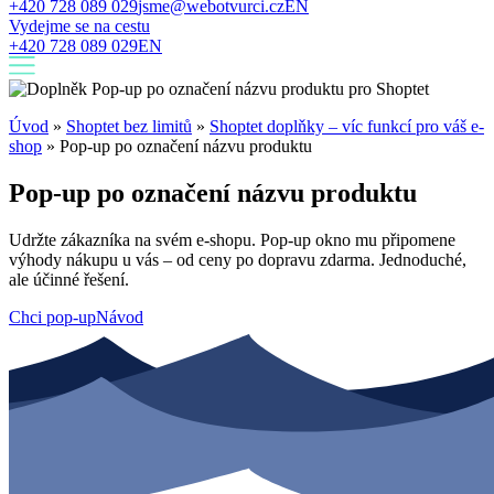
+420 728 089 029
jsme@webotvurci.cz
EN
Vydejme se na cestu
+420 728 089 029
EN
Úvod
»
Shoptet bez limitů
»
Shoptet doplňky – víc funkcí pro váš e-
shop
»
Pop-up po označení názvu produktu
Pop-up po označení názvu produktu
Udržte zákazníka na svém e-shopu. Pop-up okno mu připomene
výhody nákupu u vás – od ceny po dopravu zdarma. Jednoduché,
ale účinné řešení.
Chci pop-up
Návod