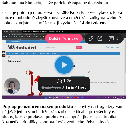
šablonou na Shoptetu, takže perfektně zapadne do e-shopu.
Cena je přitom jednorázová – za
290 Kč
získáte vychytávku, která
může dlouhodobě zlepšit konverze a udržet zákazníky na webu. A
pokud si nejste jistí, můžete si ji vyzkoušet
14 dní zdarma
.
Pop-up po označení názvu produktu
je chytrý nástroj, který vám
dá ještě jednu šanci udržet zákazníka. Je ideální pro všechny e-
shopy, kde se prodávají produkty dostupné i jinde – elektronika,
kosmetika, doplňky, sportovní vybavení nebo třeba nábytek.