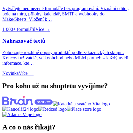
Vytvářejte neomezené formuláře bez programování. Vizuální editor,
pole na míru, přílohy, kalendář, SMTP a webhooky do
Make/Sheets. Vložení k…
1 000+ formulářů
Více →
Nahrazovač textů
Zobrazujte rozdílné popisy produktů podle zákaznických skupin.
Koncoví uživatelé, velkoobchod nebo MLM partneři – každý uvidí
informace, kte…
Novinka
Více →
Pro koho už na shoptetu vyvíjíme?
A co o nás říkají?