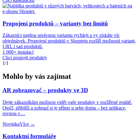
Chci kalkulačku
Propojení produktů – varianty bez limitů
Zákazníci najdou správnou variantu rychleji a vy získáte víc
objednávek. Propojení produktů v Shoptetu rozšíří možnosti variant,
URL i sad produktů.
1 000+ instalací
Chci propojit produkty
1/1
Mohlo by vás zajímat
AR zobrazovač – produkty ve 3D
Dejte zákazníkům možnost vidět vaše produkty v rozšířené realitě.
Otočí, přiblíží a zobrazí si je přímo u sebe doma – bez aplikace,
rovnou v…
Novinka
Více →
Kontaktní formuláře