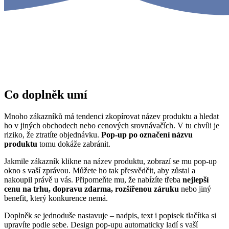
Co doplněk umí
Mnoho zákazníků má tendenci zkopírovat název produktu a hledat
ho v jiných obchodech nebo cenových srovnávačích. V tu chvíli je
riziko, že ztratíte objednávku.
Pop-up po označení názvu
produktu
tomu dokáže zabránit.
Jakmile zákazník klikne na název produktu, zobrazí se mu pop-up
okno s vaší zprávou. Můžete ho tak přesvědčit, aby zůstal a
nakoupil právě u vás. Připomeňte mu, že nabízíte třeba
nejlepší
cenu na trhu, dopravu zdarma, rozšířenou záruku
nebo jiný
benefit, který konkurence nemá.
Doplněk se jednoduše nastavuje – nadpis, text i popisek tlačítka si
upravíte podle sebe. Design pop-upu automaticky ladí s vaší