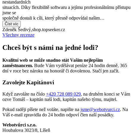
nestandardních
situacích. Díky flexibilitě softwaru a jejímu profesionálnímu přístupu
jsme se
společně dostali k cíli, který přesně odpovídal našim…
Číst víc
Zdeněk Šedivý
,
shop.topseeker.cz
Všechny recenze
Chceš být s námi na jedné lodi?
Kvalitní web se může snadno stát Vaším nejlepším
zaměstnancem.
Bude Vám vydělávat peníze 24 hodin denně, 365
dní v roce bez nároku na honorář či dovolenou. Stačí jen začít.
Zavolejte Kapitánovi
Když zavoláte na číslo
+420 728 089 029
, na druhém konci se Vám
ozve Tomáš – kapitán naší lodi, kapitán našeho týmu, majitel.
Pokud raději píšete než voláte, napište na
jsme@webotvurci.cz
. Na
Váš e-mail zpravidla do 24 hodin odpoví člen naší posádky.
Webotvůrci s.r.o.
Houbalova 3023/8, Líšeň