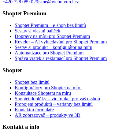
+420 728 089 029
jsme@webotvurci.cz
Shoptet Premium
Shoptet Premium – e-shop bez limitů
Sestav si vlastní balíček
Dopravy na míru pro Shoptet Premium
Revelor – AI vyhledávání pro Shoptet Premium
Sestav si produkt – konfigurátor na míru
Automatizace pro Shoptet Premium
Správa vratek a reklamací pro Shoptet Premium
Shoptet
Shoptet bez limitů
Konfigurátory pro Shoptet na míru
Konzultace Shoptetu na míru
Shoptet doplňky – víc funkcí pro váš e-shop
Propojení produktů – varianty bez limitů
Kontaktní formuláře
AR zobrazovač – produkty ve 3D
Kontakt a info