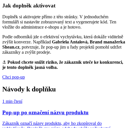
Jak doplněk aktivovat
Doplněk si aktivujete přímo z této stránky. V jednoduchém
formuláři si nastavíte zobrazovaný text a vygenerujete kód. Ten
vložíte do administrace e-shopu a je hotovo.
Podle odborníků jde o efektivní vychytávku, která dokáže viditelně
zvýšit konverze. Například
Gabriela Antalová, Brand manažerka
Shean.cz
, potvrzuje, že pop-up jim u řady projektů pomohl udržet
zákazníky a zvýšit prodeje.
⚓
Pokud chcete snížit riziko, že zákazník uteče ke konkurenci,
je tento doplněk jasná volba.
Chci pop-up
Návody k doplňku
1
min čtení
Pop-up po označení názvu produktu
Zákazník označí název produktu, aby ho zkopíroval do