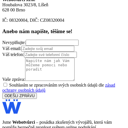
Houbalova 3023/8, Líšeň
628 00 Brno
IČ: 08320004, DIČ: CZ08320004
Anebo nám napište, těšíme se!
Nevyplňujte:
Váš email:
Váš telefon:
Vaše zpráva:
Souhlasím se zpracováním svých osobních údajů dle
zásad
ochrany osobních údajů
ODEŠLI ZPRÁVU
Jsme
Webotvůrci
– posádka zkušených vývojářů, která vám
pomůže bezpečně proplout světem online podnikání.