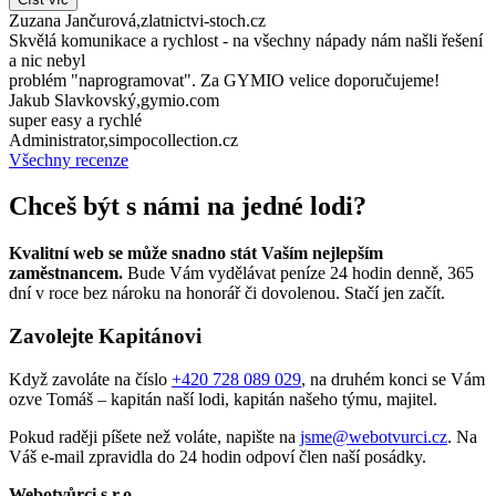
Zuzana Jančurová
,
zlatnictvi-stoch.cz
Skvělá komunikace a rychlost - na všechny nápady nám našli řešení
a nic nebyl
problém "naprogramovat". Za GYMIO velice doporučujeme!
Jakub Slavkovský
,
gymio.com
super easy a rychlé
Administrator
,
simpocollection.cz
Všechny recenze
Chceš být s námi na jedné lodi?
Kvalitní web se může snadno stát Vaším nejlepším
zaměstnancem.
Bude Vám vydělávat peníze 24 hodin denně, 365
dní v roce bez nároku na honorář či dovolenou. Stačí jen začít.
Zavolejte Kapitánovi
Když zavoláte na číslo
+420 728 089 029
, na druhém konci se Vám
ozve Tomáš – kapitán naší lodi, kapitán našeho týmu, majitel.
Pokud raději píšete než voláte, napište na
jsme@webotvurci.cz
. Na
Váš e-mail zpravidla do 24 hodin odpoví člen naší posádky.
Webotvůrci s.r.o.