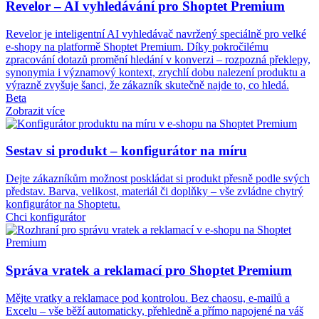
Revelor – AI vyhledávání pro Shoptet Premium
Revelor je inteligentní AI vyhledávač navržený speciálně pro velké
e‑shopy na platformě Shoptet Premium. Díky pokročilému
zpracování dotazů promění hledání v konverzi – rozpozná překlepy,
synonymia i významový kontext, zrychlí dobu nalezení produktu a
výrazně zvyšuje šanci, že zákazník skutečně najde to, co hledá.
Beta
Zobrazit více
Sestav si produkt – konfigurátor na míru
Dejte zákazníkům možnost poskládat si produkt přesně podle svých
představ. Barva, velikost, materiál či doplňky – vše zvládne chytrý
konfigurátor na Shoptetu.
Chci konfigurátor
Správa vratek a reklamací pro Shoptet Premium
Mějte vratky a reklamace pod kontrolou. Bez chaosu, e-mailů a
Excelu – vše běží automaticky, přehledně a přímo napojené na váš