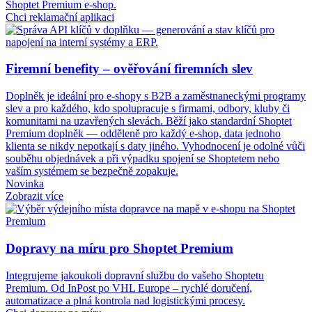
Shoptet Premium e-shop.
Chci reklamační aplikaci
Firemní benefity – ověřování firemních slev
Doplněk je ideální pro e-shopy s B2B a zaměstnaneckými programy
slev a pro každého, kdo spolupracuje s firmami, odbory, kluby či
komunitami na uzavřených slevách. Běží jako standardní Shoptet
Premium doplněk — odděleně pro každý e-shop, data jednoho
klienta se nikdy nepotkají s daty jiného. Vyhodnocení je odolné vůči
souběhu objednávek a při výpadku spojení se Shoptetem nebo
vaším systémem se bezpečně zopakuje.
Novinka
Zobrazit více
Dopravy na míru pro Shoptet Premium
Integrujeme jakoukoli dopravní službu do vašeho Shoptetu
Premium. Od InPost po VHL Europe – rychlé doručení,
automatizace a plná kontrola nad logistickými procesy.