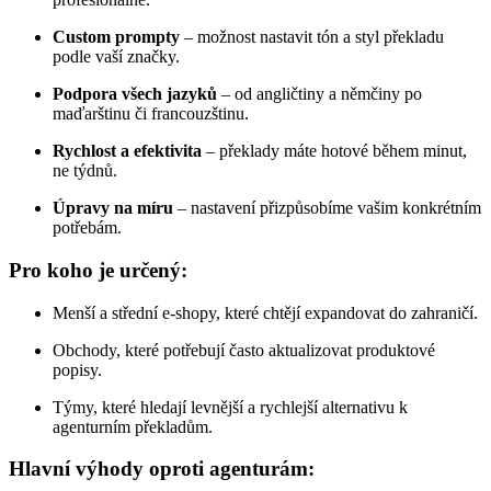
Custom prompty
– možnost nastavit tón a styl překladu
podle vaší značky.
Podpora všech jazyků
– od angličtiny a němčiny po
maďarštinu či francouzštinu.
Rychlost a efektivita
– překlady máte hotové během minut,
ne týdnů.
Úpravy na míru
– nastavení přizpůsobíme vašim konkrétním
potřebám.
Pro koho je určený:
Menší a střední e-shopy, které chtějí expandovat do zahraničí.
Obchody, které potřebují často aktualizovat produktové
popisy.
Týmy, které hledají levnější a rychlejší alternativu k
agenturním překladům.
Hlavní výhody oproti agenturám: