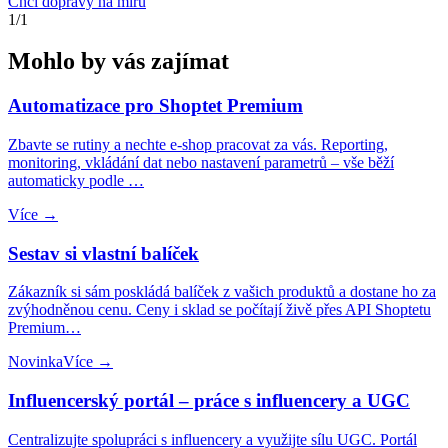
Chci dopravy na míru
1/1
Mohlo by vás zajímat
Automatizace pro Shoptet Premium
Zbavte se rutiny a nechte e-shop pracovat za vás. Reporting,
monitoring, vkládání dat nebo nastavení parametrů – vše běží
automaticky podle …
Více →
Sestav si vlastní balíček
Zákazník si sám poskládá balíček z vašich produktů a dostane ho za
zvýhodněnou cenu. Ceny i sklad se počítají živě přes API Shoptetu
Premium…
Novinka
Více →
Influencerský portál – práce s influencery a UGC
Centralizujte spolupráci s influencery a využijte sílu UGC. Portál