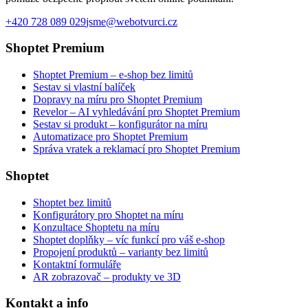
+420 728 089 029
jsme@webotvurci.cz
Shoptet Premium
Shoptet Premium – e-shop bez limitů
Sestav si vlastní balíček
Dopravy na míru pro Shoptet Premium
Revelor – AI vyhledávání pro Shoptet Premium
Sestav si produkt – konfigurátor na míru
Automatizace pro Shoptet Premium
Správa vratek a reklamací pro Shoptet Premium
Shoptet
Shoptet bez limitů
Konfigurátory pro Shoptet na míru
Konzultace Shoptetu na míru
Shoptet doplňky – víc funkcí pro váš e-shop
Propojení produktů – varianty bez limitů
Kontaktní formuláře
AR zobrazovač – produkty ve 3D
Kontakt a info