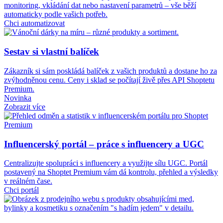
monitoring, vkládání dat nebo nastavení parametrů – vše běží
automaticky podle vašich potřeb.
Chci automatizovat
Sestav si vlastní balíček
Zákazník si sám poskládá balíček z vašich produktů a dostane ho za
zvýhodněnou cenu. Ceny i sklad se počítají živě přes API Shoptetu
Premium.
Novinka
Zobrazit více
Influencerský portál – práce s influencery a UGC
Centralizujte spolupráci s influencery a využijte sílu UGC. Portál
postavený na Shoptet Premium vám dá kontrolu, přehled a výsledky
v reálném čase.
Chci portál