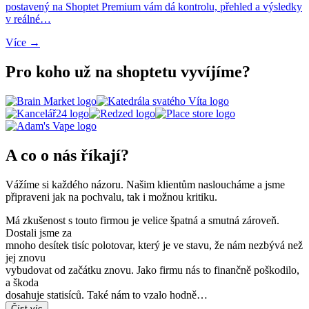
postavený na Shoptet Premium vám dá kontrolu, přehled a výsledky
v reálné…
Více →
Pro koho už na shoptetu vyvíjíme?
A co o nás říkají?
Vážíme si každého názoru. Našim klientům nasloucháme a jsme
připraveni jak na pochvalu, tak i možnou kritiku.
Má zkušenost s touto firmou je velice špatná a smutná zároveň.
Dostali jsme za
mnoho desítek tisíc polotovar, který je ve stavu, že nám nezbývá než
jej znovu
vybudovat od začátku znovu. Jako firmu nás to finančně poškodilo,
a škoda
dosahuje statisíců. Také nám to vzalo hodně…
Číst víc