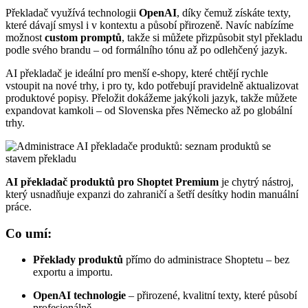
Překladač využívá technologii
OpenAI
, díky čemuž získáte texty,
které dávají smysl i v kontextu a působí přirozeně. Navíc nabízíme
možnost
custom promptů
, takže si můžete přizpůsobit styl překladu
podle svého brandu – od formálního tónu až po odlehčený jazyk.
AI překladač je ideální pro menší e-shopy, které chtějí rychle
vstoupit na nové trhy, i pro ty, kdo potřebují pravidelně aktualizovat
produktové popisy. Přeložit dokážeme jakýkoli jazyk, takže můžete
expandovat kamkoli – od Slovenska přes Německo až po globální
trhy.
AI překladač produktů pro Shoptet Premium
je chytrý nástroj,
který usnadňuje expanzi do zahraničí a šetří desítky hodin manuální
práce.
Co umí:
Překlady produktů
přímo do administrace Shoptetu – bez
exportu a importu.
OpenAI technologie
– přirozené, kvalitní texty, které působí
profesionálně.