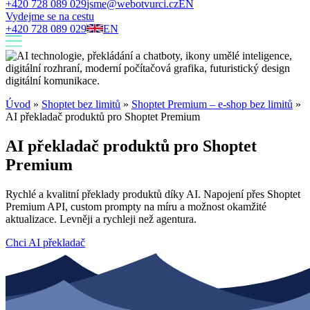
+420 728 089 029
jsme@webotvurci.cz
EN
Vydejme se na cestu
+420 728 089 029
EN
Úvod
»
Shoptet bez limitů
»
Shoptet Premium – e-shop bez limitů
»
AI překladač produktů pro Shoptet Premium
AI překladač produktů pro Shoptet
Premium
Rychlé a kvalitní překlady produktů díky AI. Napojení přes Shoptet
Premium API, custom prompty na míru a možnost okamžité
aktualizace. Levněji a rychleji než agentura.
Chci AI překladač