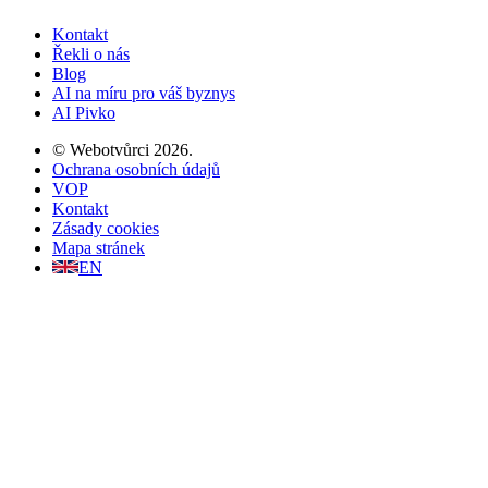
Kontakt
Řekli o nás
Blog
AI na míru pro váš byznys
AI Pivko
©
Webotvůrci
2026
.
Ochrana osobních údajů
VOP
Kontakt
Zásady cookies
Mapa stránek
EN