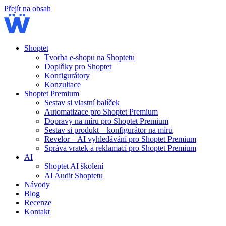
Přejít na obsah
Shoptet
Tvorba e-shopu na Shoptetu
Doplňky pro Shoptet
Konfigurátory
Konzultace
Shoptet Premium
Sestav si vlastní balíček
Automatizace pro Shoptet Premium
Dopravy na míru pro Shoptet Premium
Sestav si produkt – konfigurátor na míru
Revelor – AI vyhledávání pro Shoptet Premium
Správa vratek a reklamací pro Shoptet Premium
AI
Shoptet AI školení
AI Audit Shoptetu
Návody
Blog
Recenze
Kontakt