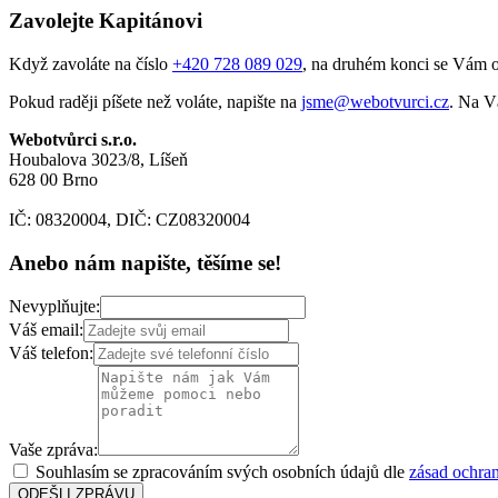
Zavolejte Kapitánovi
Když zavoláte na číslo
+420 728 089 029
, na druhém konci se Vám oz
Pokud raději píšete než voláte, napište na
jsme@webotvurci.cz
. Na V
Webotvůrci s.r.o.
Houbalova 3023/8, Líšeň
628 00 Brno
IČ: 08320004, DIČ: CZ08320004
Anebo nám napište, těšíme se!
Nevyplňujte:
Váš email:
Váš telefon:
Vaše zpráva:
Souhlasím se zpracováním svých osobních údajů dle
zásad ochra
ODEŠLI ZPRÁVU