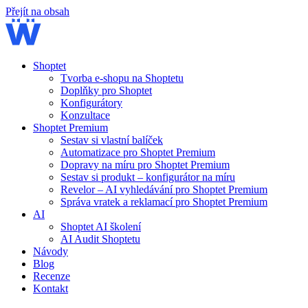
Přejít na obsah
Shoptet
Tvorba e-shopu na Shoptetu
Doplňky pro Shoptet
Konfigurátory
Konzultace
Shoptet Premium
Sestav si vlastní balíček
Automatizace pro Shoptet Premium
Dopravy na míru pro Shoptet Premium
Sestav si produkt – konfigurátor na míru
Revelor – AI vyhledávání pro Shoptet Premium
Správa vratek a reklamací pro Shoptet Premium
AI
Shoptet AI školení
AI Audit Shoptetu
Návody
Blog
Recenze
Kontakt