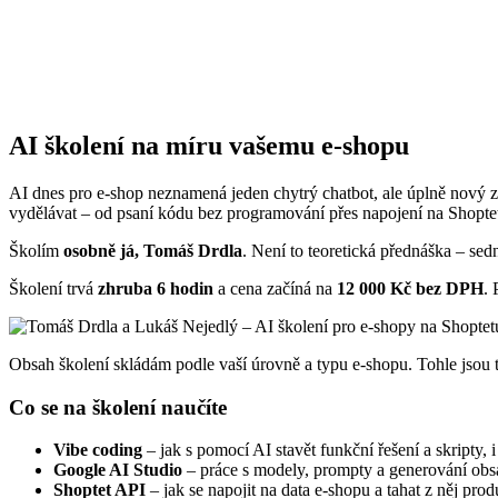
AI školení na míru vašemu e-shopu
AI dnes pro e-shop neznamená jeden chytrý chatbot, ale úplně nový z
vydělávat – od psaní kódu bez programování přes napojení na Shoptet
Školím
osobně já, Tomáš Drdla
. Není to teoretická přednáška – sed
Školení trvá
zhruba 6 hodin
a cena začíná na
12 000 Kč bez DPH
. 
Obsah školení skládám podle vaší úrovně a typu e-shopu. Tohle jsou 
Co se na školení naučíte
Vibe coding
– jak s pomocí AI stavět funkční řešení a skripty, 
Google AI Studio
– práce s modely, prompty a generování obs
Shoptet API
– jak se napojit na data e-shopu a tahat z něj pro