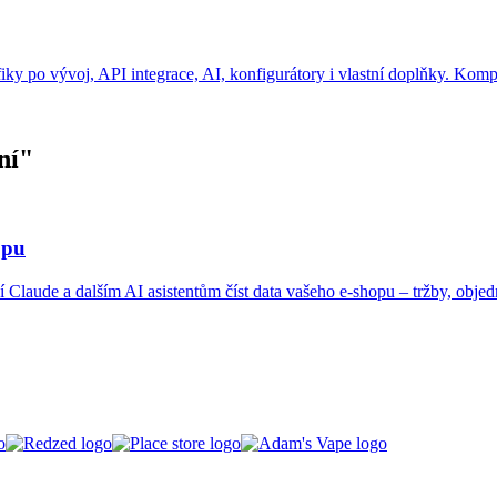
iky po vývoj, API integrace, AI, konfigurátory i vlastní doplňky. Ko
ní
"
opu
laude a dalším AI asistentům číst data vašeho e-shopu – tržby, objedn