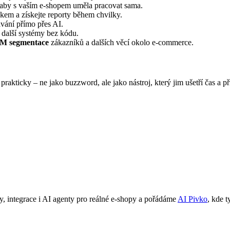
 aby s vaším e-shopem uměla pracovat sama.
ykem a získejte reporty během chvilky.
vání přímo přes AI.
i další systémy bez kódu.
M segmentace
zákazníků a dalších věcí okolo e-commerce.
 prakticky – ne jako buzzword, ale jako nástroj, který jim ušetří čas a
, integrace i AI agenty pro reálné e-shopy a pořádáme
AI Pivko
, kde t