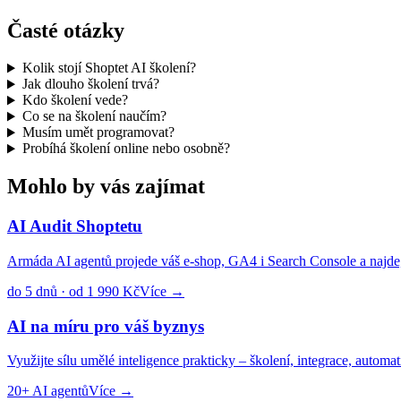
Časté otázky
Kolik stojí Shoptet AI školení?
Jak dlouho školení trvá?
Kdo školení vede?
Co se na školení naučím?
Musím umět programovat?
Probíhá školení online nebo osobně?
Mohlo by vás zajímat
AI Audit Shoptetu
Armáda AI agentů projede váš e-shop, GA4 i Search Console a najde, 
do 5 dnů · od 1 990 Kč
Více →
AI na míru pro váš byznys
Využijte sílu umělé inteligence prakticky – školení, integrace, autom
20+ AI agentů
Více →