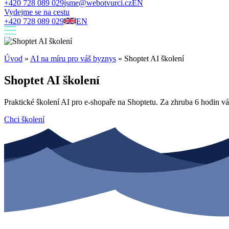
+420 728 089 029
jsme@webotvurci.cz
EN
Vydejme se na cestu
+420 728 089 029
EN
Úvod
»
AI na míru pro váš byznys
»
Shoptet AI školení
Shoptet AI školení
Praktické školení AI pro e-shopaře na Shoptetu. Za zhruba 6 hodin 
Chci školení