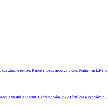
kde ztrácíte peníze. Report s roadmapou do 5 dnů. Platíte, jen když 
atizace a vlastní AI agenti. Ukážeme vám, jak AI šetří čas a vydělává p