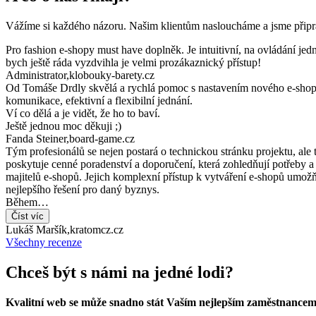
Vážíme si každého názoru. Našim klientům nasloucháme a jsme připra
Pro fashion e-shopy must have doplněk. Je intuitivní, na ovládání je
bych ještě ráda vyzdvihla je velmi prozákaznický přístup!
Administrator
,
klobouky-barety.cz
Od Tomáše Drdly skvělá a rychlá pomoc s nastavením nového e-shop
komunikace, efektivní a flexibilní jednání.
Ví co dělá a je vidět, že ho to baví.
Ještě jednou moc děkuji ;)
Fanda Steiner
,
board-game.cz
Tým profesionálů se nejen postará o technickou stránku projektu, ale 
poskytuje cenné poradenství a doporučení, která zohledňují potřeby 
majitelů e-shopů. Jejich komplexní přístup k vytváření e-shopů umožň
nejlepšího řešení pro daný byznys.
Během…
Číst víc
Lukáš Maršík
,
kratomcz.cz
Všechny recenze
Chceš být s námi na jedné lodi?
Kvalitní web se může snadno stát Vaším nejlepším zaměstnancem