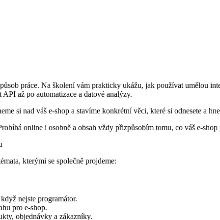
působ práce. Na školení vám prakticky ukážu, jak používat umělou inte
 API až po automatizace a datové analýzy.
neme si nad váš e-shop a stavíme konkrétní věci, které si odnesete a hne
Probíhá online i osobně a obsah vždy přizpůsobím tomu, co váš e-shop 
témata, kterými se společně projdeme:
i když nejste programátor.
ahu pro e-shop.
dukty, objednávky a zákazníky.