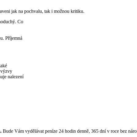
veni jak na pochvalu, tak i možnou kritiku.
dnoduchý. Co
u. Příjemná
také
a výzvy
uje nalezení
.
Bude Vám vydělávat peníze 24 hodin denně, 365 dní v roce bez nároku