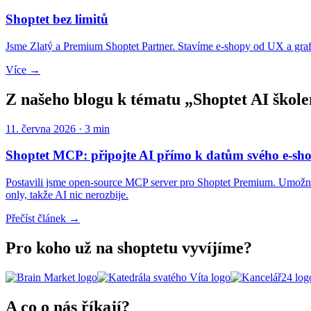
Shoptet bez limitů
Jsme Zlatý a Premium Shoptet Partner. Stavíme e-shopy od UX a graf
Více →
Z našeho blogu k tématu „
Shoptet AI škole
11. června 2026
· 3 min
Shoptet MCP: připojte AI přímo k datům svého e-sh
Postavili jsme open-source MCP server pro Shoptet Premium. Umožní C
only, takže AI nic nerozbije.
Přečíst článek →
Pro koho už na shoptetu vyvíjíme?
A co o nás říkají?