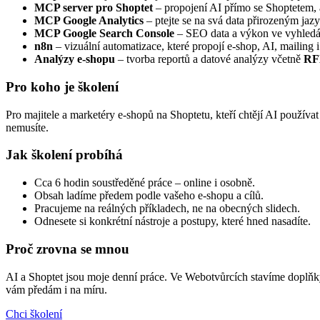
MCP server pro Shoptet
– propojení AI přímo se Shoptetem,
MCP Google Analytics
– ptejte se na svá data přirozeným jaz
MCP Google Search Console
– SEO data a výkon ve vyhledá
n8n
– vizuální automatizace, které propojí e-shop, AI, mailing 
Analýzy e-shopu
– tvorba reportů a datové analýzy včetně
RF
Pro koho je školení
Pro majitele a marketéry e-shopů na Shoptetu, kteří chtějí AI používat
nemusíte.
Jak školení probíhá
Cca 6 hodin soustředěné práce – online i osobně.
Obsah ladíme předem podle vašeho e-shopu a cílů.
Pracujeme na reálných příkladech, ne na obecných slidech.
Odnesete si konkrétní nástroje a postupy, které hned nasadíte.
Proč zrovna se mnou
AI a Shoptet jsou moje denní práce. Ve Webotvůrcích stavíme doplňky
vám předám i na míru.
Chci školení