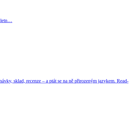
mpletn…
ávky, sklad, recenze – a ptát se na ně přirozeným jazykem. Read-